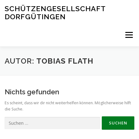
Zum
SCHÜTZENGESELLSCHAFT
Inhalt
DORFGÜTINGEN
springen
Menü
AUTOR:
TOBIAS FLATH
STARTSEITE
Nichts gefunden
Es scheint, dass wir dir nicht weiterhelfen können. Möglicherweise hilft
die Suche.
Suchen
nach: